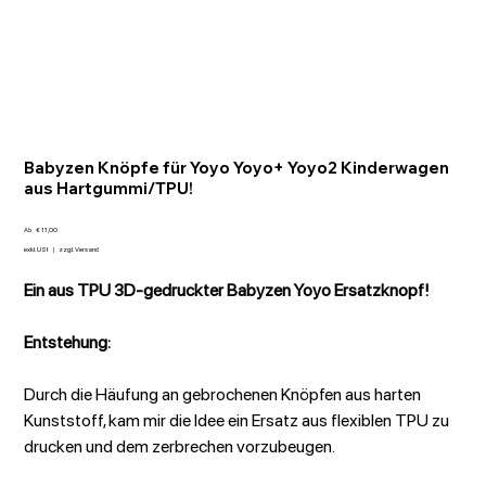
Babyzen Knöpfe für Yoyo Yoyo+ Yoyo2 Kinderwagen
aus Hartgummi/TPU!
Preis
Ab
€ 11,00
exkl. USt
|
zzgl. Versand
Ein aus TPU 3D-gedruckter Babyzen Yoyo Ersatzknopf!
Entstehung:
Durch die Häufung an gebrochenen Knöpfen aus harten
Kunststoff, kam mir die Idee ein Ersatz aus flexiblen TPU zu
drucken und dem zerbrechen vorzubeugen.